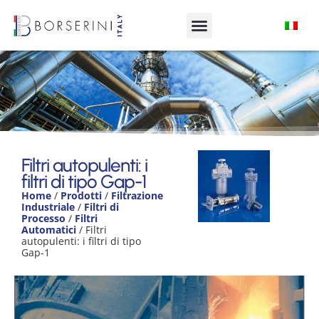
Filtri autopulenti: i filtri di
tipo Gap-1
Filtri autopulenti: i
filtri di tipo Gap-1
Product Range
Home
/
Prodotti
/
Filtrazione
Industriale
/
Filtri di
Processo
/
Filtri
Automatici
/ Filtri
autopulenti: i filtri di tipo
Gap-1