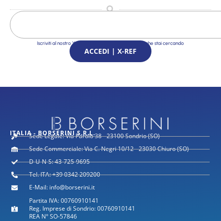
Iscriviti al nostro X-Ref Service e trova le Soluzioni che stai cercando
ACCEDI | X-REF
ITALIA - BORSERINI S.R.L.
Sede Legale: Via Parolo 38 - 23100 Sondrio (SO)
Sede Commerciale: Via C. Negri 10/12 - 23030 Chiuro (SO)
D-U-N-S: 43-725-9695
Tel. ITA: +39 0342 209200
E-Mail: info@borserini.it
Partita IVA: 00760910141
Reg. Imprese di Sondrio: 00760910141
REA N° SO-57846