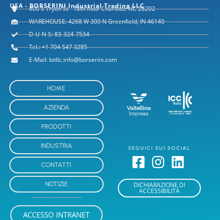
USA - BORSERINI Industrial Trading LLC
600 S Tryon St - 18th floor Charlotte NC 28202
WAREHOUSE: 4268 W 300 N Greenfield, IN 46140
D-U-N-S: 83-324-7534
Tel.: +1 704 547 3285
E-Mail: bitllc.info@borserini.com
HOME
AZIENDA
PRODOTTI
INDUSTRIA
SEGUICI SUI SOCIAL
CONTATTI
NOTIZIE
DICHIARAZIONE DI
ACCESSIBILITÀ
ACCESSO INTRANET