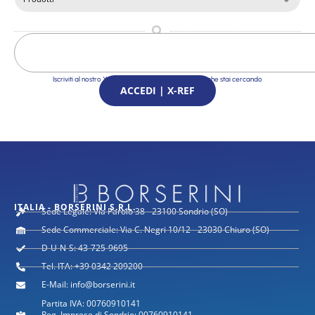
Iscriviti al nostro X-Ref Service e trova le Soluzioni che stai cercando
ACCEDI | X-REF
ITALIA - BORSERINI S.R.L.
Sede Legale: Via Parolo 38 - 23100 Sondrio (SO)
Sede Commerciale: Via C. Negri 10/12 - 23030 Chiuro (SO)
D-U-N-S: 43-725-9695
Tel. ITA: +39 0342 209200
E-Mail: info@borserini.it
Partita IVA: 00760910141
Reg. Imprese di Sondrio: 00760910141