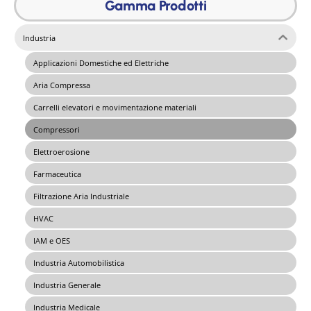
Gamma Prodotti
Industria
Applicazioni Domestiche ed Elettriche
Aria Compressa
Carrelli elevatori e movimentazione materiali
Compressori
Elettroerosione
Farmaceutica
Filtrazione Aria Industriale
HVAC
IAM e OES
Industria Automobilistica
Industria Generale
Industria Medicale