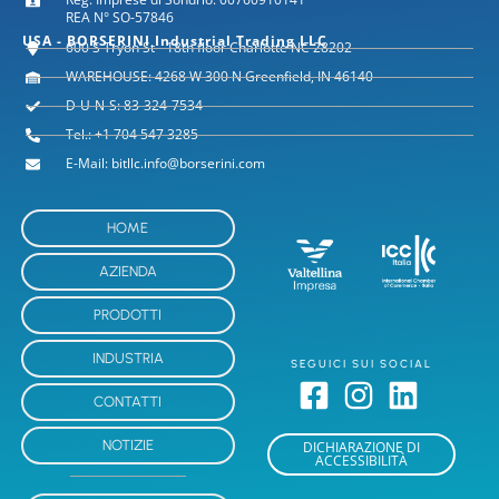
REA N° SO-57846
USA - BORSERINI Industrial Trading LLC
600 S Tryon St - 18th floor Charlotte NC 28202
WAREHOUSE: 4268 W 300 N Greenfield, IN 46140
D-U-N-S: 83-324-7534
Tel.: +1 704 547 3285
E-Mail: bitllc.info@borserini.com
HOME
AZIENDA
PRODOTTI
INDUSTRIA
SEGUICI SUI SOCIAL
CONTATTI
NOTIZIE
DICHIARAZIONE DI
ACCESSIBILITÀ