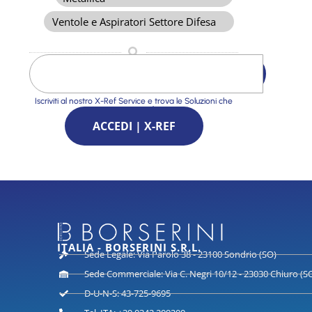
Ventole e Aspiratori Settore Difesa
Iscriviti al nostro X-Ref Service e trova le Soluzioni che
stai cercando
ACCEDI | X-REF
ITALIA - BORSERINI S.R.L.
Sede Legale: Via Parolo 38 - 23100 Sondrio (SO)
Sede Commerciale: Via C. Negri 10/12 - 23030 Chiuro (S
D-U-N-S: 43-725-9695