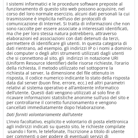
I sistemi informatici e le procedure software preposte al
funzionamento di questo sito web possono acquisire, nel
corso del loro normale esercizio, alcuni dati personali la cui
trasmissione è implicita nell’uso dei protocolli di
comunicazione di Internet. Si tratta di informazioni che non
sono raccolte per essere associate a interessati identificati,
ma che per loro stessa natura potrebbero, attraverso
elaborazioni ed associazioni con dati detenuti da terzi,
permettere di identificare gli utenti. In questa categoria di
dati rientrano, ad esempio, gli indirizzi IP o i nomi a dominio
dei computer o degli altri strumenti utilizzati dagli utenti
che si connettono al sito, gli indirizzi in notazione URI
(Uniform Resource Identifier) delle risorse richieste, l’orario
della richiesta, il metodo utilizzato nel sottoporre la
richiesta al server, la dimensione del file ottenuto in
risposta, il codice numerico indicante lo stato della risposta
data dal server (buon fine, errore, ecc.) ed altri parametri
relativi al sistema operativo e all’ambiente informatico
dell’utente. Questi dati vengono utilizzati al solo fine di
ricavare informazioni statistiche anonime sull’uso del sito e
per controllarne il corretto funzionamento e vengono
cancellati immediatamente dopo l’elaborazione.
Dati forniti volontariamente dall’utente
L’invio facoltativo, esplicito e volontario di posta elettronica
agli indirizzi indicati su questo sito, le richieste compilate
usando i form, le telefonate, l’iscrizione a titolo di utente
per commenti o per godere di eventuali servizi di