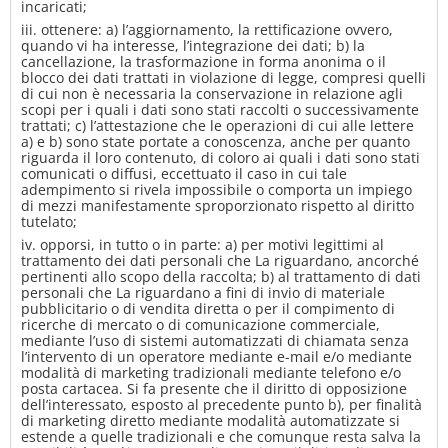
incaricati;
iii. ottenere: a) l’aggiornamento, la rettificazione ovvero,
quando vi ha interesse, l’integrazione dei dati; b) la
cancellazione, la trasformazione in forma anonima o il
blocco dei dati trattati in violazione di legge, compresi quelli
di cui non è necessaria la conservazione in relazione agli
scopi per i quali i dati sono stati raccolti o successivamente
trattati; c) l’attestazione che le operazioni di cui alle lettere
a) e b) sono state portate a conoscenza, anche per quanto
riguarda il loro contenuto, di coloro ai quali i dati sono stati
comunicati o diffusi, eccettuato il caso in cui tale
adempimento si rivela impossibile o comporta un impiego
di mezzi manifestamente sproporzionato rispetto al diritto
tutelato;
iv. opporsi, in tutto o in parte: a) per motivi legittimi al
trattamento dei dati personali che La riguardano, ancorché
pertinenti allo scopo della raccolta; b) al trattamento di dati
personali che La riguardano a fini di invio di materiale
pubblicitario o di vendita diretta o per il compimento di
ricerche di mercato o di comunicazione commerciale,
mediante l’uso di sistemi automatizzati di chiamata senza
l’intervento di un operatore mediante e-mail e/o mediante
modalità di marketing tradizionali mediante telefono e/o
posta cartacea. Si fa presente che il diritto di opposizione
dell’interessato, esposto al precedente punto b), per finalità
di marketing diretto mediante modalità automatizzate si
estende a quelle tradizionali e che comunque resta salva la