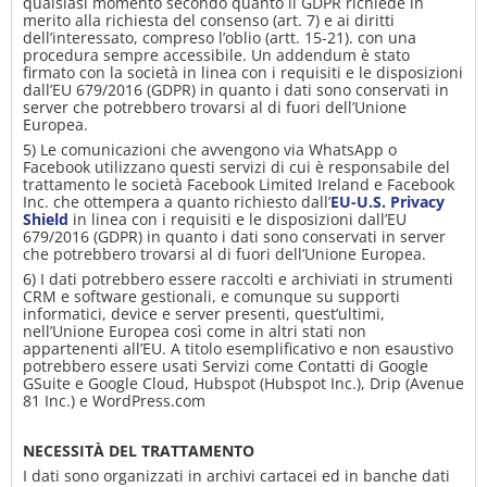
qualsiasi momento secondo quanto il GDPR richiede in
merito alla richiesta del consenso (art. 7) e ai diritti
dell’interessato, compreso l’oblio (artt. 15-21). con una
procedura sempre accessibile. Un addendum è stato
firmato con la società in linea con i requisiti e le disposizioni
dall’EU 679/2016 (GDPR) in quanto i dati sono conservati in
server che potrebbero trovarsi al di fuori dell’Unione
Europea.
5) Le comunicazioni che avvengono via WhatsApp o
Facebook utilizzano questi servizi di cui è responsabile del
trattamento le società Facebook Limited Ireland e Facebook
Inc. che ottempera a quanto richiesto dall’
EU-U.S. Privacy
Shield
in linea con i requisiti e le disposizioni dall’EU
679/2016 (GDPR) in quanto i dati sono conservati in server
che potrebbero trovarsi al di fuori dell’Unione Europea.
6) I dati potrebbero essere raccolti e archiviati in strumenti
CRM e software gestionali, e comunque su supporti
informatici, device e server presenti, quest’ultimi,
nell’Unione Europea così come in altri stati non
appartenenti all’EU. A titolo esemplificativo e non esaustivo
potrebbero essere usati Servizi come Contatti di Google
GSuite e Google Cloud, Hubspot (Hubspot Inc.), Drip (Avenue
81 Inc.) e WordPress.com
NECESSITÀ DEL TRATTAMENTO
I dati sono organizzati in archivi cartacei ed in banche dati