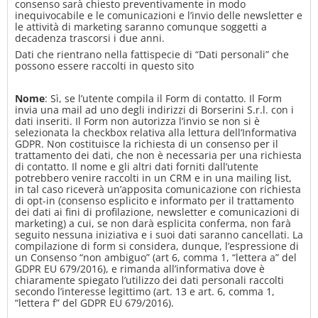
consenso sarà chiesto preventivamente in modo
inequivocabile e le comunicazioni e l’invio delle newsletter e
le attività di marketing saranno comunque soggetti a
decadenza trascorsi i due anni.
Dati che rientrano nella fattispecie di “Dati personali” che
possono essere raccolti in questo sito
Nome
: Sì, se l’utente compila il Form di contatto. Il Form
invia una mail ad uno degli indirizzi di Borserini S.r.l. con i
dati inseriti. Il Form non autorizza l’invio se non si è
selezionata la checkbox relativa alla lettura dell’Informativa
GDPR. Non costituisce la richiesta di un consenso per il
trattamento dei dati, che non è necessaria per una richiesta
di contatto. Il nome e gli altri dati forniti dall’utente
potrebbero venire raccolti in un CRM e in una mailing list,
in tal caso riceverà un’apposita comunicazione con richiesta
di opt-in (consenso esplicito e informato per il trattamento
dei dati ai fini di profilazione, newsletter e comunicazioni di
marketing) a cui, se non darà esplicita conferma, non farà
seguito nessuna iniziativa e i suoi dati saranno cancellati. La
compilazione di form si considera, dunque, l’espressione di
un Consenso “non ambiguo” (art 6, comma 1, “lettera a” del
GDPR EU 679/2016), e rimanda all’informativa dove è
chiaramente spiegato l’utilizzo dei dati personali raccolti
secondo l’interesse legittimo (art. 13 e art. 6, comma 1,
“lettera f” del GDPR EU 679/2016).