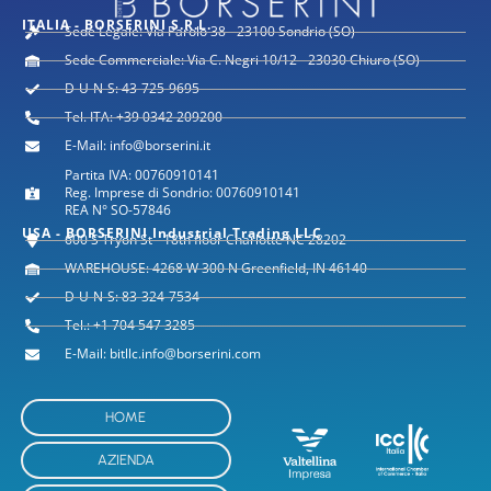
ITALIA - BORSERINI S.R.L.
Sede Legale: Via Parolo 38 - 23100 Sondrio (SO)
Sede Commerciale: Via C. Negri 10/12 - 23030 Chiuro (SO)
D-U-N-S: 43-725-9695
Tel. ITA: +39 0342 209200
E-Mail: info@borserini.it
Partita IVA: 00760910141
Reg. Imprese di Sondrio: 00760910141
REA N° SO-57846
USA - BORSERINI Industrial Trading LLC
600 S Tryon St - 18th floor Charlotte NC 28202
WAREHOUSE: 4268 W 300 N Greenfield, IN 46140
D-U-N-S: 83-324-7534
Tel.: +1 704 547 3285
E-Mail: bitllc.info@borserini.com
HOME
AZIENDA