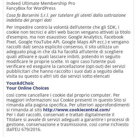
Indeed Ultimate Membership Pro
FancyBox for WordPress
Cosa fa Borserini S.r.l. per tutelare gli utenti dalla sottrazione
indebita dei propri dati
Per impedire contro la volontà dell’utente che gli SDK, i
cookie non tecnici e altri web bacon vengano attivati (a titolo
d’esempio, ma non esaustivo: Google Analytics, Facebook
Pixel, Google YouTube API, Google Maps API ecc.) e vengano
raccolti dati senza esplicito consenso, il sito utilizza un
adeguato plug-in che dà ha facoltà all’utente di scegliere
quali attivare e quali lasciare inibiti, potendo in seguito
modificare le proprie scelte. In ogni caso l’utente può
verificare ed eseguire la cancellazione (opt-out) dei servizi
pubblicitari che hanno raccolto i suoi dati a seguito della
visita su questo o altri siti dai servizi sotto elencati
YourAdChoic
Your Online Choices
così come cancellare i cookie dal proprio computer. Per
maggiori informazioni sui Cookie presenti in questo Sito si
rimanda alla pagina specifica. Per ulteriori approfondimenti
si rimanda al sito
http://www.cookiecentral.com/
Per i dati raccolti, conservati e trattati digitalmente il
Titolare si avvale di servizi adeguati a garantire i processi di
gestione, conservazione e trasmissione, così come richiesto
dall’EU 679/2016.