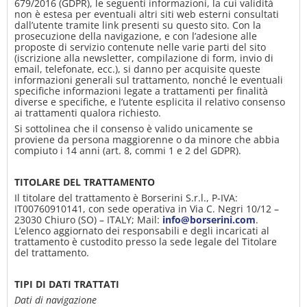
679/2016 (GDPR), le seguenti informazioni, la cui validità
non è estesa per eventuali altri siti web esterni consultati
dall’utente tramite link presenti su questo sito. Con la
prosecuzione della navigazione, e con l’adesione alle
proposte di servizio contenute nelle varie parti del sito
(iscrizione alla newsletter, compilazione di form, invio di
email, telefonate, ecc.), si danno per acquisite queste
informazioni generali sul trattamento, nonché le eventuali
specifiche informazioni legate a trattamenti per finalità
diverse e specifiche, e l’utente esplicita il relativo consenso
ai trattamenti qualora richiesto.
Si sottolinea che il consenso è valido unicamente se
proviene da persona maggiorenne o da minore che abbia
compiuto i 14 anni (art. 8, commi 1 e 2 del GDPR).
TITOLARE DEL TRATTAMENTO
Il titolare del trattamento è Borserini S.r.l., P-IVA:
IT00760910141, con sede operativa in Via C. Negri 10/12 –
23030 Chiuro (SO) – ITALY; Mail:
info@borserini.com
.
L’elenco aggiornato dei responsabili e degli incaricati al
trattamento è custodito presso la sede legale del Titolare
del trattamento.
TIPI DI DATI TRATTATI
Dati di navigazione