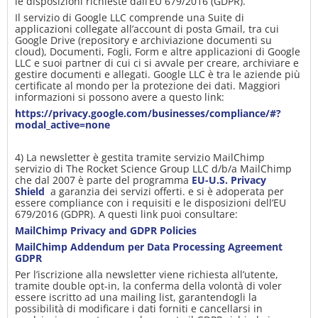
le disposizioni richieste dall’EU 679/2016 (GDPR).
Il servizio di Google LLC comprende una Suite di
applicazioni collegate all’account di posta Gmail, tra cui
Google Drive (repository e archiviazione documenti su
cloud), Documenti, Fogli, Form e altre applicazioni di Google
LLC e suoi partner di cui ci si avvale per creare, archiviare e
gestire documenti e allegati. Google LLC è tra le aziende più
certificate al mondo per la protezione dei dati. Maggiori
informazioni si possono avere a questo link:
https://privacy.google.com/businesses/compliance/#?
modal_active=none
4) La newsletter è gestita tramite servizio MailChimp
servizio di The Rocket Science Group LLC d/b/a MailChimp
che dal 2007 è parte del programma
EU-U.S. Privacy
Shield
a garanzia dei servizi offerti. e si è adoperata per
essere compliance con i requisiti e le disposizioni dell’EU
679/2016 (GDPR). A questi link puoi consultare:
MailChimp Privacy and GDPR Policies
MailChimp Addendum per Data Processing Agreement
GDPR
Per l’iscrizione alla newsletter viene richiesta all’utente,
tramite double opt-in, la conferma della volontà di voler
essere iscritto ad una mailing list, garantendogli la
possibilità di modificare i dati forniti e cancellarsi in