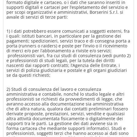
formato digitale e cartaceo, o i dati che saranno inseriti in
supporti digitali e cartacei per l’espletamento del servizio e
per scopi organizzativi e amministrativi, Borserini S.r.l. si
avvale di servizi di terze parti:
1) I dati potrebbero essere comunicati a soggetti esterni, fra
i quali: istituti bancari, in particolare per la gestione dei
pagamenti; spedizionieri, servizi traco e di consegna porta a
porta (runners o raiders) e poste per l’invio o il ricevimento
di merci e/o per l’abbonamento a riviste e/o servizi;
professionisti vari, fra cui studi di consulenza (vedi punto 2)
e professionisti di studi legali, per la tutela dei diritti
nascenti dai rapporti contratti; l’Agenzia delle Entrate, i
servizi di polizia giudiziaria e postale e gli organi giudiziari
se da questi richiesti;
2) Studi di consulenza del lavoro e consulenza
amministrativa e contabile, nonché lo studio legale e altri
professionisti se richiesti da provvedimenti di legge, che
avranno accesso alla documentazione sia amministrativa
che di altra natura, qualora dai contatti preliminari fossero
derivate proposte, prestazioni, servizi, vendite e qualsiasi
altra attività documentata fisicamente o digitalmente dei
rapporti tra le parti. La gestione dei dati avviene sia in
forma cartacea che mediante supporti informatici. Studi e
professionisti, soggetti terzi che hanno accesso ai dati sono