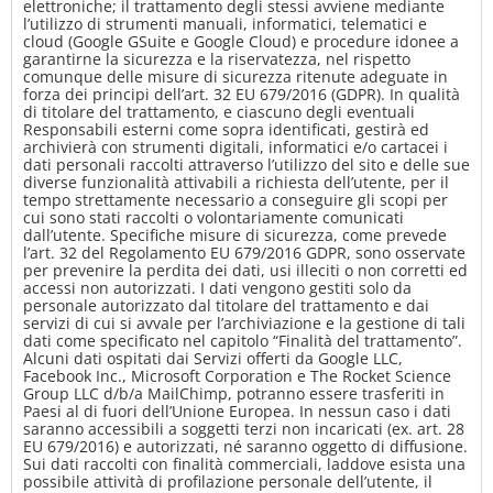
elettroniche; il trattamento degli stessi avviene mediante
l’utilizzo di strumenti manuali, informatici, telematici e
cloud (Google GSuite e Google Cloud) e procedure idonee a
garantirne la sicurezza e la riservatezza, nel rispetto
comunque delle misure di sicurezza ritenute adeguate in
forza dei principi dell’art. 32 EU 679/2016 (GDPR). In qualità
di titolare del trattamento, e ciascuno degli eventuali
Responsabili esterni come sopra identificati, gestirà ed
archivierà con strumenti digitali, informatici e/o cartacei i
dati personali raccolti attraverso l’utilizzo del sito e delle sue
diverse funzionalità attivabili a richiesta dell’utente, per il
tempo strettamente necessario a conseguire gli scopi per
cui sono stati raccolti o volontariamente comunicati
dall’utente. Specifiche misure di sicurezza, come prevede
l’art. 32 del Regolamento EU 679/2016 GDPR, sono osservate
per prevenire la perdita dei dati, usi illeciti o non corretti ed
accessi non autorizzati. I dati vengono gestiti solo da
personale autorizzato dal titolare del trattamento e dai
servizi di cui si avvale per l’archiviazione e la gestione di tali
dati come specificato nel capitolo “Finalità del trattamento”.
Alcuni dati ospitati dai Servizi offerti da Google LLC,
Facebook Inc., Microsoft Corporation e The Rocket Science
Group LLC d/b/a MailChimp, potranno essere trasferiti in
Paesi al di fuori dell’Unione Europea. In nessun caso i dati
saranno accessibili a soggetti terzi non incaricati (ex. art. 28
EU 679/2016) e autorizzati, né saranno oggetto di diffusione.
Sui dati raccolti con finalità commerciali, laddove esista una
possibile attività di profilazione personale dell’utente, il