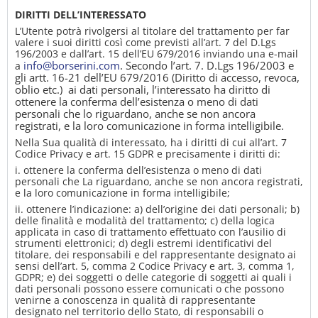
DIRITTI DELL’INTERESSATO
L’Utente potrà rivolgersi al titolare del trattamento per far
valere i suoi diritti così come previsti all’art. 7 del D.Lgs
196/2003 e dall’art. 15 dell’EU 679/2016 inviando una e-mail
info@borserini.com
.
Secondo l’art. 7. D.Lgs 196/2003 e
a
gli artt. 16-21 dell’EU 679/2016 (Diritto di accesso, revoca,
oblio etc.) ai dati personali, l’interessato ha diritto di
ottenere la conferma dell’esistenza o meno di dati
personali che lo riguardano, anche se non ancora
registrati, e la loro comunicazione in forma intelligibile.
Nella Sua qualità di interessato, ha i diritti di cui all’art. 7
Codice Privacy e art. 15 GDPR e precisamente i diritti di:
i. ottenere la conferma dell’esistenza o meno di dati
personali che La riguardano, anche se non ancora registrati,
e la loro comunicazione in forma intelligibile;
ii. ottenere l’indicazione: a) dell’origine dei dati personali; b)
delle finalità e modalità del trattamento; c) della logica
applicata in caso di trattamento effettuato con l’ausilio di
strumenti elettronici; d) degli estremi identificativi del
titolare, dei responsabili e del rappresentante designato ai
sensi dell’art. 5, comma 2 Codice Privacy e art. 3, comma 1,
GDPR; e) dei soggetti o delle categorie di soggetti ai quali i
dati personali possono essere comunicati o che possono
venirne a conoscenza in qualità di rappresentante
designato nel territorio dello Stato, di responsabili o