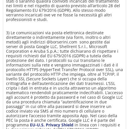
stati o saranno qualora coinvolti incaricati del trattamento
nei limiti e nel rispetto di quanto previsto all’articolo 28 del
Regolamento EU 679/2016 (GDPR). Allo stesso modo
verranno incaricati ove ve ne fosse la necessità gli altri
professionisti e studi.
3) Le comunicazioni via posta elettronica destinate
direttamente o indirettamente (via form, inoltro o altri
metodi) agli indirizzi @borserini.com sono gestite dai
server di posta Google LLC, Shellrent S.r.l., Microsoft
Corporation e Aruba S.p.A.; tutte dichiarano di rispettare i
requisiti richiesti dal EU 679/2016 (GDPR) a tutela della
protezione del dato. I protocolli su cui transitano le
informazioni sulla rete e vengono immagazzinati i dati è il
protocollo HTTPS (HyperText Transfer Protocol over SSL), una
variante del protocollo HTTP che impiega, oltre al TCP/IP, il
livello SSL (Secure Sockets Layer) che si occupa della
crittografia e dell’autenticazione dei dati trasmessi. L’SSL
cripta i dati in entrata e in uscita attraverso un algoritmo
matematico rendendoli praticamente indecifrabili. L’accesso
agli account è protetto da password e nel caso di Google LLC
da una procedura chiamata “autentificazione in due
passaggi” in cui oltre alla password si deve inserire un
codice inviato via SMS al mio numero di cellulare o
autorizzare l’accesso tramite apposita App. Nel caso della
PEC la posta è anche certificata. Google LLC è è parte del
programma
EU-U.S. Privacy Shield
in linea con i requisiti e