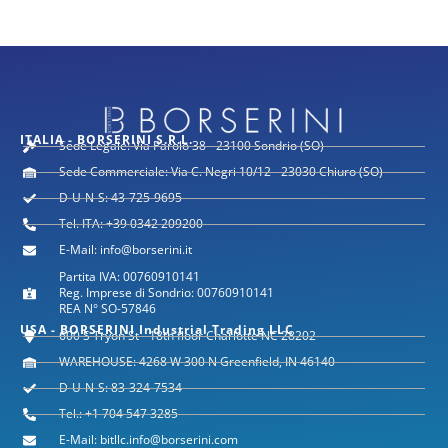
ITALIA - BORSERINI S.R.L.
Sede Legale: Via Parolo 38 - 23100 Sondrio (SO)
Sede Commerciale: Via C. Negri 10/12 - 23030 Chiuro (SO)
D-U-N-S: 43-725-9695
Tel. ITA: +39 0342 209200
E-Mail: info@borserini.it
Partita IVA: 00760910141
Reg. Imprese di Sondrio: 00760910141
REA N° SO-57846
USA - BORSERINI Industrial Trading LLC
600 S Tryon St - 18th floor Charlotte NC 28202
WAREHOUSE: 4268 W 300 N Greenfield, IN 46140
D-U-N-S: 83-324-7534
Tel.: +1 704 547 3285
E-Mail: bitllc.info@borserini.com