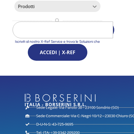
Prodotti
Iscriviti al nostro X-Ref Service e trova le Soluzioni che
stai cercando
ACCEDI | X-REF
ITALIA - BORSERINI S.R.L.
Sede Legale: Via Parolo 38 - 23100 Sondrio (SO)
Sede Commerciale: Via C. Negri 10/12 - 23030 Chiuro (S
D-U-N-S: 43-725-9695
Tel. ITA: +39 0342 209200