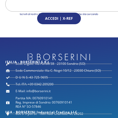
Iscriviti al nostro X-Ref Service e trova le Soluzioni che stai cercando
ACCEDI | X-REF
ITALIA - BORSERINI S.R.L.
Sede Legale: Via Parolo 38 - 23100 Sondrio (SO)
Sede Commerciale: Via C. Negri 10/12 - 23030 Chiuro (SO)
D-U-N-S: 43-725-9695
Tel. ITA: +39 0342 209200
E-Mail: info@borserini.it
Partita IVA: 00760910141
Reg. Imprese di Sondrio: 00760910141
REA N° SO-57846
USA - BORSERINI Industrial Trading LLC
600 S Tryon St - 18th floor Charlotte NC 28202