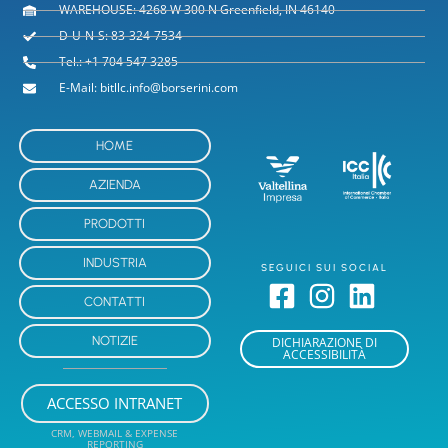
WAREHOUSE: 4268 W 300 N Greenfield, IN 46140
D-U-N-S: 83-324-7534
Tel.: +1 704 547 3285
E-Mail: bitllc.info@borserini.com
HOME
AZIENDA
PRODOTTI
INDUSTRIA
SEGUICI SUI SOCIAL
CONTATTI
NOTIZIE
DICHIARAZIONE DI
ACCESSIBILITÀ
ACCESSO INTRANET
CRM, WEBMAIL & EXPENSE
REPORTING