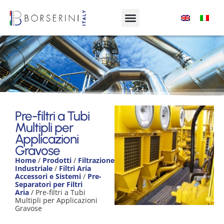
Pre-filtri a Tubi Multipli per
Applicazioni Gravose
Pre-filtri a Tubi
Multipli per
Product Range
Applicazioni
Gravose
Home
/
Prodotti
/
Filtrazione
Industriale
/
Filtri Aria
Accessori e Sistemi
/
Pre-
Separatori per Filtri
Aria
/ Pre-filtri a Tubi
Multipli per Applicazioni
Gravose