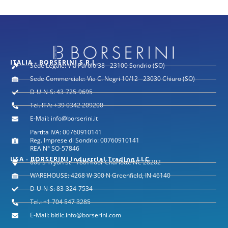
ITALIA - BORSERINI S.R.L.
Sede Legale: Via Parolo 38 - 23100 Sondrio (SO)
Sede Commerciale: Via C. Negri 10/12 - 23030 Chiuro (SO)
D-U-N-S: 43-725-9695
Tel. ITA: +39 0342 209200
E-Mail: info@borserini.it
Partita IVA: 00760910141
Reg. Imprese di Sondrio: 00760910141
REA N° SO-57846
USA - BORSERINI Industrial Trading LLC
600 S Tryon St - 18th floor Charlotte NC 28202
WAREHOUSE: 4268 W 300 N Greenfield, IN 46140
D-U-N-S: 83-324-7534
Tel.: +1 704 547 3285
E-Mail: bitllc.info@borserini.com