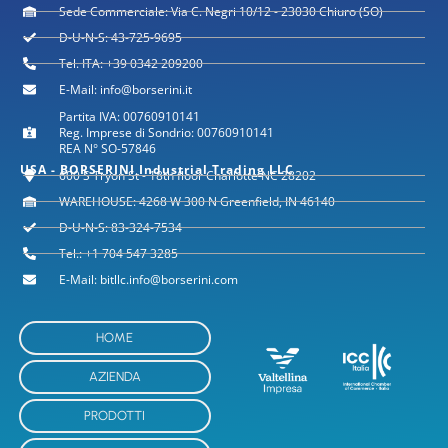
Sede Commerciale: Via C. Negri 10/12 - 23030 Chiuro (SO)
D-U-N-S: 43-725-9695
Tel. ITA: +39 0342 209200
E-Mail: info@borserini.it
Partita IVA: 00760910141
Reg. Imprese di Sondrio: 00760910141
REA N° SO-57846
USA - BORSERINI Industrial Trading LLC
600 S Tryon St - 18th floor Charlotte NC 28202
WAREHOUSE: 4268 W 300 N Greenfield, IN 46140
D-U-N-S: 83-324-7534
Tel.: +1 704 547 3285
E-Mail: bitllc.info@borserini.com
HOME
AZIENDA
PRODOTTI