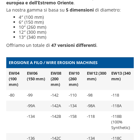
europea e dell’Estremo Oriente
.
L
a nostra gamma si basa su
5 dimensioni
di diametro:
4″ (100 mm)
6″ (150 mm)
10″ (260 mm)
12″ (300 mm)
13″ (340 mm)
Offriamo un totale di
47 versioni differenti
.
EROSIONE A FILO / WIRE EROSION MACHINES
EW04
EW06
EW08
EW10
EW12 (300
EW13 (340
(100
(150 mm)
(200
(260
mm)
mm)
mm)
mm)
mm)
-80
-99
-142
-110
-98
-118
-99A
-142A
-134
-98A
-118A
-134
-142B
-158
-118
-118B
(100%
Synthetic)
-136
-142C
-134
-118C