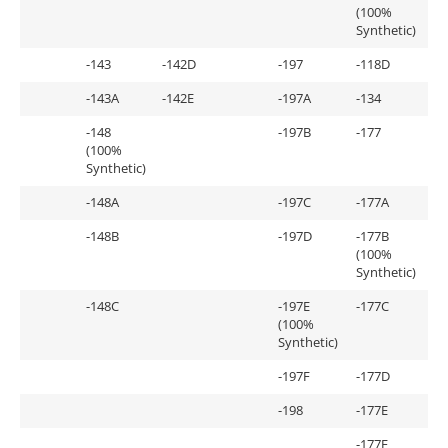
(100%
Synthetic)
-143
-142D
-197
-118D
-143A
-142E
-197A
-134
-148
-197B
-177
(100%
Synthetic)
-148A
-197C
-177A
-148B
-197D
-177B
(100%
Synthetic)
-148C
-197E
-177C
(100%
Synthetic)
-197F
-177D
-198
-177E
-177F