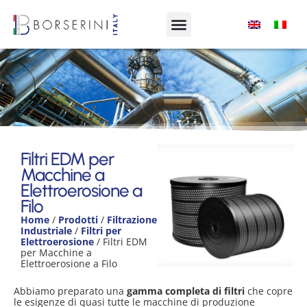
Filtri EDM per Macchine a
Elettroerosione a Filo
Filtri EDM per
Macchine a
Product Range
Elettroerosione a
Filo
Home
/
Prodotti
/
Filtrazione
Industriale
/
Filtri per
Elettroerosione
/ Filtri EDM
per Macchine a
Elettroerosione a Filo
Abbiamo preparato una
gamma completa di filtri
che copre
le esigenze di quasi tutte le macchine di produzione