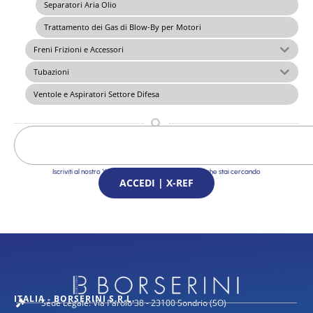
Separatori Aria Olio
Trattamento dei Gas di Blow-By per Motori
Freni Frizioni e Accessori
Tubazioni
Ventole e Aspiratori Settore Difesa
Iscriviti al nostro X-Ref Service e trova le Soluzioni che stai cercando
ACCEDI | X-REF
ITALIA - BORSERINI S.R.L.
Sede Legale: Via Parolo 38 - 23100 Sondrio (SO)