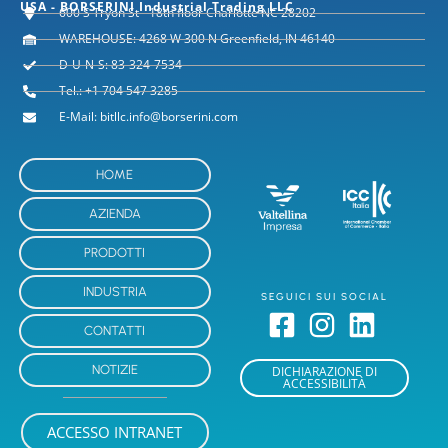
USA - BORSERINI Industrial Trading LLC
600 S Tryon St - 18th floor Charlotte NC 28202
WAREHOUSE: 4268 W 300 N Greenfield, IN 46140
D-U-N-S: 83-324-7534
Tel.: +1 704 547 3285
E-Mail: bitllc.info@borserini.com
HOME
AZIENDA
PRODOTTI
INDUSTRIA
SEGUICI SUI SOCIAL
CONTATTI
NOTIZIE
DICHIARAZIONE DI
ACCESSIBILITÀ
ACCESSO INTRANET