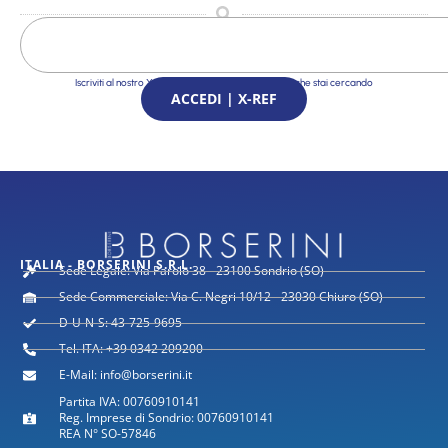
Iscriviti al nostro X-Ref Service e trova le Soluzioni che stai cercando
ACCEDI | X-REF
ITALIA - BORSERINI S.R.L.
Sede Legale: Via Parolo 38 - 23100 Sondrio (SO)
Sede Commerciale: Via C. Negri 10/12 - 23030 Chiuro (SO)
D-U-N-S: 43-725-9695
Tel. ITA: +39 0342 209200
E-Mail: info@borserini.it
Partita IVA: 00760910141
Reg. Imprese di Sondrio: 00760910141
REA N° SO-57846