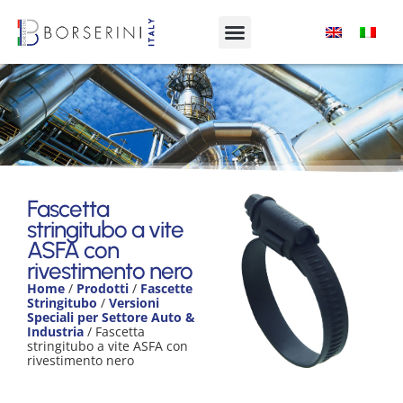
Fascetta stringitubo a vite ASFA con
rivestimento nero
Fascetta
stringitubo a vite
Product Range
ASFA con
rivestimento nero
Home
/
Prodotti
/
Fascette
Stringitubo
/
Versioni
Speciali per Settore Auto &
Industria
/ Fascetta
stringitubo a vite ASFA con
rivestimento nero