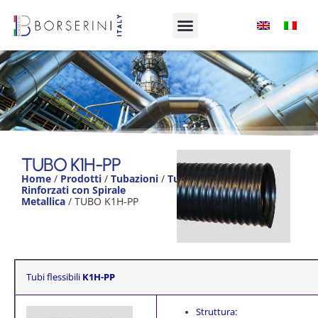
TUBO K1H-PP
TUBO K1H-PP
Product
Home
/
Prodotti
/
Tubazioni
/
Tubi
Range
Rinforzati con Spirale
Metallica
/ TUBO K1H-PP
Tubi flessibili
K1H-PP
Struttura: