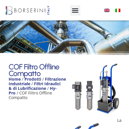
COF Filtro Offline
Compatto
COF Filtro Offline
Compatto
Product Range
Home
/
Prodotti
/
Filtrazione
Industriale
/
Filtri Idraulici
& di Lubrificazione
/
Hy-
Pro
/ COF Filtro Offline
Compatto
La