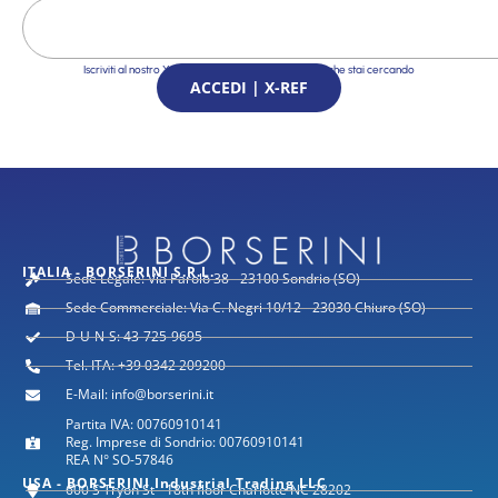
Iscriviti al nostro X-Ref Service e trova le Soluzioni che stai cercando
ACCEDI | X-REF
ITALIA - BORSERINI S.R.L.
Sede Legale: Via Parolo 38 - 23100 Sondrio (SO)
Sede Commerciale: Via C. Negri 10/12 - 23030 Chiuro (SO)
D-U-N-S: 43-725-9695
Tel. ITA: +39 0342 209200
E-Mail: info@borserini.it
Partita IVA: 00760910141
Reg. Imprese di Sondrio: 00760910141
REA N° SO-57846
USA - BORSERINI Industrial Trading LLC
600 S Tryon St - 18th floor Charlotte NC 28202