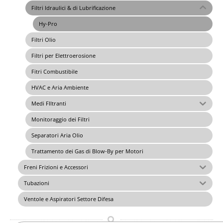
Filtri Idraulici & di Lubrificazione
Hy-Pro
Filtri Olio
Filtri per Elettroerosione
Fitri Combustibile
HVAC e Aria Ambiente
Medi FIltranti
Monitoraggio dei Filtri
Separatori Aria Olio
Trattamento dei Gas di Blow-By per Motori
Freni Frizioni e Accessori
Tubazioni
Ventole e Aspiratori Settore Difesa