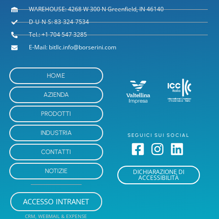
WAREHOUSE: 4268 W 300 N Greenfield, IN 46140
D-U-N-S: 83-324-7534
Tel.: +1 704 547 3285
E-Mail: bitllc.info@borserini.com
HOME
AZIENDA
PRODOTTI
INDUSTRIA
SEGUICI SUI SOCIAL
CONTATTI
NOTIZIE
DICHIARAZIONE DI
ACCESSIBILITÀ
ACCESSO INTRANET
CRM, WEBMAIL & EXPENSE