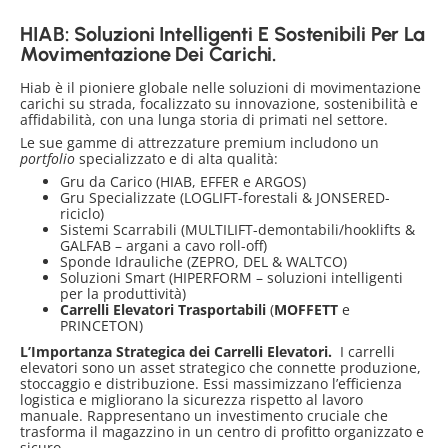
HIAB: Soluzioni Intelligenti E Sostenibili Per La
Movimentazione Dei Carichi.
Hiab è il pioniere globale nelle soluzioni di movimentazione
carichi su strada, focalizzato su innovazione, sostenibilità e
affidabilità, con una lunga storia di primati nel settore.
Le sue gamme di attrezzature premium includono un
portfolio
specializzato e di alta qualità:
Gru da Carico (HIAB, EFFER e ARGOS)
Gru Specializzate (LOGLIFT-forestali & JONSERED-
riciclo)
Sistemi Scarrabili (MULTILIFT-demontabili/hooklifts &
GALFAB – argani a cavo roll-off)
Sponde Idrauliche (ZEPRO, DEL & WALTCO)
Soluzioni Smart (HIPERFORM – soluzioni intelligenti
per la produttività)
Carrelli Elevatori Trasportabili
(
MOFFETT
e
PRINCETON)
L’Importanza Strategica dei Carrelli Elevatori.
I carrelli
elevatori sono un asset strategico che connette produzione,
stoccaggio e distribuzione. Essi massimizzano l’efficienza
logistica e migliorano la sicurezza rispetto al lavoro
manuale. Rappresentano un investimento cruciale che
trasforma il magazzino in un centro di profitto organizzato e
sicuro.