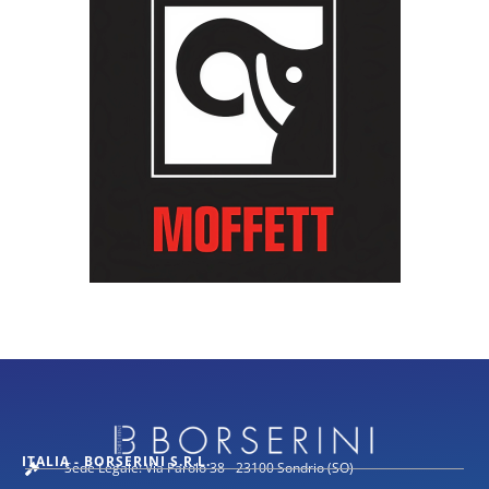
ITALIA - BORSERINI S.R.L.
Sede Legale: Via Parolo 38 - 23100 Sondrio (SO)