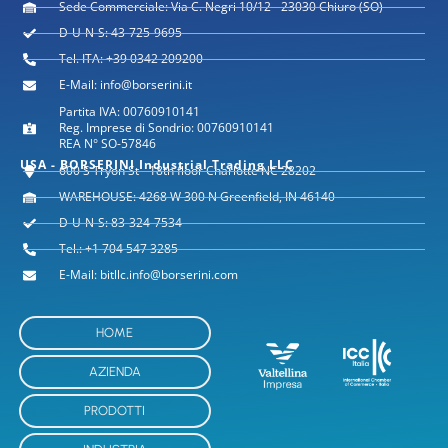
Sede Commerciale: Via C. Negri 10/12 - 23030 Chiuro (SO)
D-U-N-S: 43-725-9695
Tel. ITA: +39 0342 209200
E-Mail: info@borserini.it
Partita IVA: 00760910141
Reg. Imprese di Sondrio: 00760910141
REA N° SO-57846
USA - BORSERINI Industrial Trading LLC
600 S Tryon St - 18th floor Charlotte NC 28202
WAREHOUSE: 4268 W 300 N Greenfield, IN 46140
D-U-N-S: 83-324-7534
Tel.: +1 704 547 3285
E-Mail: bitllc.info@borserini.com
HOME
AZIENDA
PRODOTTI